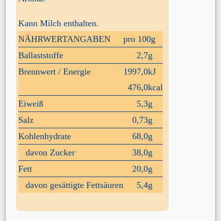
Kann Milch enthalten.
NÄHRWERTANGABEN
pro 100g
Ballaststoffe
2,7
g
Brennwert / Energie
1997,0
kJ
476,0
kcal
Eiweiß
5,3
g
Salz
0,73
g
Kohlenhydrate
68,0
g
davon
Zucker
38,0
g
Fett
20,0
g
davon
gesättigte Fettsäuren
5,4
g